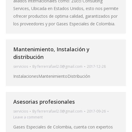
aliados internacionales como: Zucci Consulting
Services, Ubicada en Estados Unidos, esto nos permite
ofrecer productos de optima calidad, garantizados por
los proveedores y por Gases Especiales de Colombia.
Mantenimiento, Instalación y
distribución
servicios
By
ferrerrafael2.0@gmail.com
2017-12-28
InstalacionesMantenimientoDistribución
Asesorias profesionales
servicios
By
ferrerrafael2.0@gmail.com
2017-09-26
Leave a comment
Gases Especiales de Colombia, cuenta con expertos