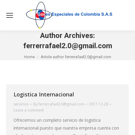
Sea
Author Archives:
ferrerrafael2.0@gmail.com
You are here:
Home
Article author ferrerrafael2.0@gmail.com
Logistica Internacional
servicios
By
ferrerrafael2.0@gmail.com
2017-12-28
Leave a comment
Ofrecemos un completo servicio de logistica
internacional puesto que nuestra empresa cuenta con