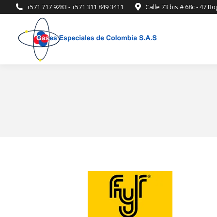
+571 717 9283 - +571 311 849 3411
Calle 73 bis # 68c - 47 